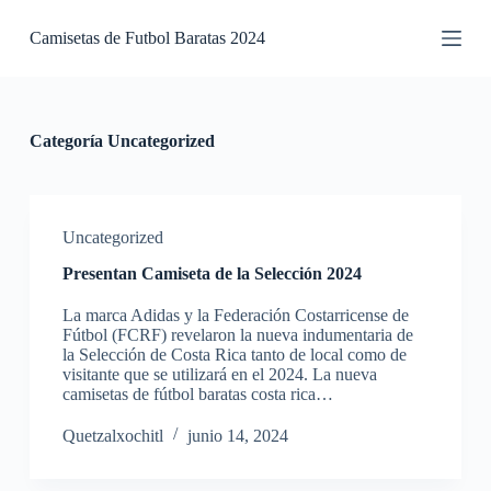
S
Camisetas de Futbol Baratas 2024
a
l
t
a
r
a
Categoría
Uncategorized
l
c
o
n
t
Uncategorized
e
Presentan Camiseta de la Selección 2024
n
i
La marca Adidas y la Federación Costarricense de
d
Fútbol (FCRF) revelaron la nueva indumentaria de
o
la Selección de Costa Rica tanto de local como de
visitante que se utilizará en el 2024. La nueva
camisetas de fútbol baratas costa rica…
Quetzalxochitl
junio 14, 2024