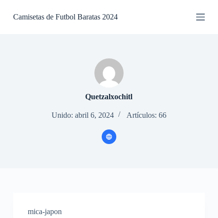
S
Camisetas de Futbol Baratas 2024
a
l
t
a
r
a
l
c
o
n
Quetzalxochitl
t
e
Unido: abril 6, 2024
Artículos: 66
n
i
d
o
mica-japon