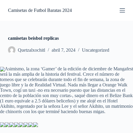
S
Camisetas de Futbol Baratas 2024
a
l
t
a
r
a
camisetas beisbol replicas
l
c
Quetzalxochitl
abril 7, 2024
Uncategorized
o
n
t
Asimismo, la zona ‘Gamer’ de la edición de diciembre de Mangafest
e
será la más amplia de la historia del festival. Crece el número de
n
torneos que se celebrarán durante todo el fin de semana, la zona de
i
juego libre y la de Realidad Virtual. Nada más llegar a Orange Walk
d
Town, cogí un taxi -no era necesario puesto que las distancias en el
o
centro de la población son muy cortas-, saqué dinero en el Belize Bank
(1 euro equivale a 2.5 dólares beliceños) y me alojé en el Hotel
Akihito, regentado por la señora Lee y el señor Akihito, un matrimonio
de chinorris con los que terminé haciendo buenas migas.