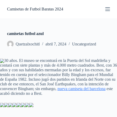
S
Camisetas de Futbol Baratas 2024
a
l
t
a
r
a
camisetas futbol azul
l
c
Quetzalxochitl
abril 7, 2024
Uncategorized
o
n
t
30 años. El museo se encontrará en la Puerta del Sol madrileña y
e
contará con siete plantas y más de 4.000 metro cuadrados. Best, con 36
n
años y con sus habilidades mermadas por la edad y los excesos, fue
i
tenido en cuenta por el seleccionador Billy Bingham para el Mundial
d
de España 1982. Incluso jugó dos partidos en Irlanda del Norte con su
o
club de ese entonces, el San José Earthquakes, con la intención de
convencer Bingham; sin embargo,
nueva camiseta del barcelona
este
acabó diciendo no a Best.