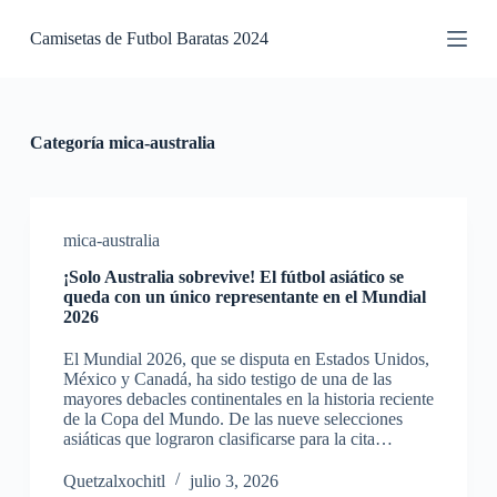
S
Camisetas de Futbol Baratas 2024
a
l
t
a
r
a
Categoría
mica-australia
l
c
o
n
t
mica-australia
e
¡Solo Australia sobrevive! El fútbol asiático se
n
queda con un único representante en el Mundial
i
2026
d
o
El Mundial 2026, que se disputa en Estados Unidos,
México y Canadá, ha sido testigo de una de las
mayores debacles continentales en la historia reciente
de la Copa del Mundo. De las nueve selecciones
asiáticas que lograron clasificarse para la cita…
Quetzalxochitl
julio 3, 2026