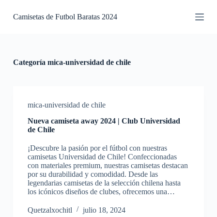
S
Camisetas de Futbol Baratas 2024
a
l
t
a
r
a
Categoría
mica-universidad de chile
l
c
o
n
t
mica-universidad de chile
e
Nueva camiseta away 2024 | Club Universidad
n
de Chile
i
d
¡Descubre la pasión por el fútbol con nuestras
o
camisetas Universidad de Chile! Confeccionadas
con materiales premium, nuestras camisetas destacan
por su durabilidad y comodidad. Desde las
legendarias camisetas de la selección chilena hasta
los icónicos diseños de clubes, ofrecemos una…
Quetzalxochitl
julio 18, 2024