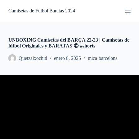
S
Camisetas de Futbol Baratas 2024
a
l
t
a
r
a
UNBOXING Camisetas del BARÇA 22-23 | Camisetas de
l
fútbol Originales y BARATAS 😍 #shorts
c
o
Quetzalxochitl
enero 8, 2025
mica-barcelona
n
t
e
n
i
d
o