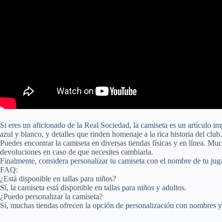
Si eres un aficionado de la Real Sociedad, la camiseta es un artículo i
azul y blanco, y detalles que rinden homenaje a la rica historia del club.
Puedes encontrar la camiseta en diversas tiendas físicas y en línea. Mu
devoluciones en caso de que necesites cambiarla.
Finalmente, considera personalizar tu camiseta con el nombre de tu juga
FAQ:
¿Está disponible en tallas para niños?
Sí, la camiseta está disponible en tallas para niños y adultos.
¿Puedo personalizar la camiseta?
Sí, muchas tiendas ofrecen la opción de personalización con nombres 