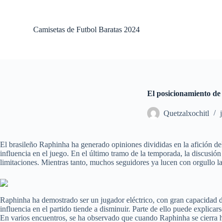
S
a
l
Camisetas de Futbol Baratas 2024
t
a
r
a
l
c
o
El posicionamiento de
n
t
Quetzalxochitl
e
n
i
d
El brasileño Raphinha ha generado opiniones divididas en la afición de
o
influencia en el juego. En el último tramo de la temporada, la discusió
limitaciones. Mientras tanto, muchos seguidores ya lucen con orgullo 
Raphinha ha demostrado ser un jugador eléctrico, con gran capacidad d
influencia en el partido tiende a disminuir. Parte de ello puede explicar
En varios encuentros, se ha observado que cuando Raphinha se cierra h