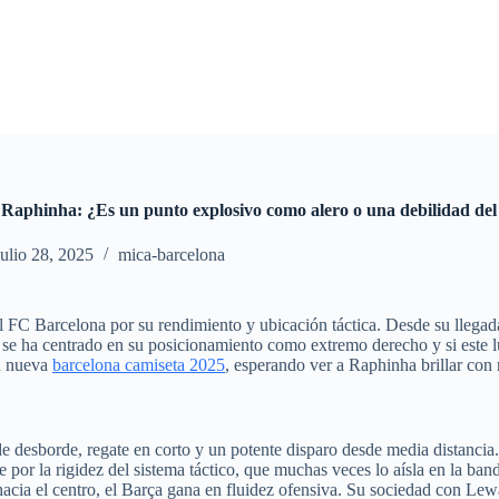
 Raphinha: ¿Es un punto explosivo como alero o una debilidad del
julio 28, 2025
mica-barcelona
l FC Barcelona por su rendimiento y ubicación táctica. Desde su llegad
n se ha centrado en su posicionamiento como extremo derecho y si este lu
la nueva
barcelona camiseta 2025
, esperando ver a Raphinha brillar con 
e desborde, regate en corto y un potente disparo desde media distancia
se por la rigidez del sistema táctico, que muchas veces lo aísla en la ban
acia el centro, el Barça gana en fluidez ofensiva. Su sociedad con Lew