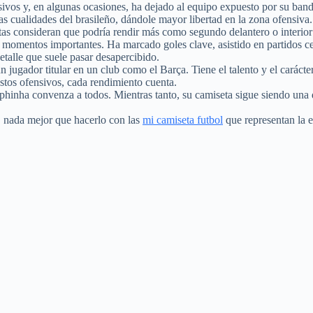
sivos y, en algunas ocasiones, ha dejado al equipo expuesto por su band
cualidades del brasileño, dándole mayor libertad en la zona ofensiva. P
tas consideran que podría rendir más como segundo delantero o interio
en momentos importantes. Ha marcado goles clave, asistido en partidos 
etalle que suele pasar desapercibido.
n jugador titular en un club como el Barça. Tiene el talento y el carácte
estos ofensivos, cada rendimiento cuenta.
phinha convenza a todos. Mientras tanto, su camiseta sigue siendo una d
n, nada mejor que hacerlo con las
mi camiseta futbol
que representan la 