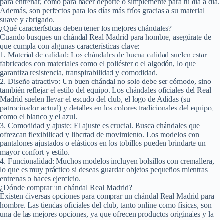
para entrenar, como para hacer deporte o simplemente para tu día a día.
Además, son perfectos para los días más fríos gracias a su material
suave y abrigado.
¿Qué características deben tener los mejores chándales?
Cuando busques un chándal Real Madrid para hombre, asegúrate de
que cumpla con algunas características clave:
1. Material de calidad: Los chándales de buena calidad suelen estar
fabricados con materiales como el poliéster o el algodón, lo que
garantiza resistencia, transpirabilidad y comodidad.
2. Diseño atractivo: Un buen chándal no solo debe ser cómodo, sino
también reflejar el estilo del equipo. Los chándales oficiales del Real
Madrid suelen llevar el escudo del club, el logo de Adidas (su
patrocinador actual) y detalles en los colores tradicionales del equipo,
como el blanco y el azul.
3. Comodidad y ajuste: El ajuste es crucial. Busca chándales que
ofrezcan flexibilidad y libertad de movimiento. Los modelos con
pantalones ajustados o elásticos en los tobillos pueden brindarte un
mayor confort y estilo.
4. Funcionalidad: Muchos modelos incluyen bolsillos con cremallera,
lo que es muy práctico si deseas guardar objetos pequeños mientras
entrenas o haces ejercicio.
¿Dónde comprar un chándal Real Madrid?
Existen diversas opciones para comprar un chándal Real Madrid para
hombre. Las tiendas oficiales del club, tanto online como físicas, son
una de las mejores opciones, ya que ofrecen productos originales y la