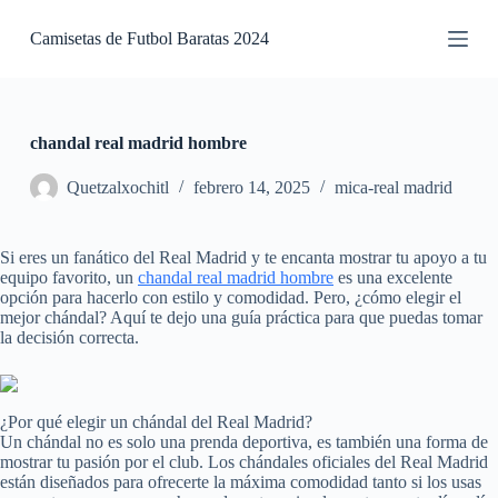
S
Camisetas de Futbol Baratas 2024
a
l
t
a
r
a
chandal real madrid hombre
l
c
Quetzalxochitl
febrero 14, 2025
mica-real madrid
o
n
t
Si eres un fanático del Real Madrid y te encanta mostrar tu apoyo a tu
e
equipo favorito, un
chandal real madrid hombre
es una excelente
n
opción para hacerlo con estilo y comodidad. Pero, ¿cómo elegir el
i
mejor chándal? Aquí te dejo una guía práctica para que puedas tomar
d
la decisión correcta.
o
¿Por qué elegir un chándal del Real Madrid?
Un chándal no es solo una prenda deportiva, es también una forma de
mostrar tu pasión por el club. Los chándales oficiales del Real Madrid
están diseñados para ofrecerte la máxima comodidad tanto si los usas