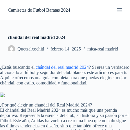
S
Camisetas de Futbol Baratas 2024
a
l
t
a
r
a
chándal del real madrid 2024
l
c
Quetzalxochitl
febrero 14, 2025
mica-real madrid
o
n
t
¿Estás buscando el
chándal del real madrid 2024
? Si eres un verdadero
e
aficionado al fútbol y seguidor del club blanco, este artículo es para ti.
n
Aquí te ofrecemos una guía completa para que puedas elegir el mejor
i
chándal, con estilo, comodidad y funcionalidad.
d
o
¿Por qué elegir un chándal del Real Madrid 2024?
El chándal del Real Madrid 2024 es mucho más que una prenda
deportiva. Representa la esencia del club, su historia y su pasión por el
fútbol. Este año, Adidas ha vuelto a crear una línea que no solo sigue
las últimas tendencias en diseño, sino que también ofrece una