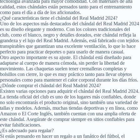
tecnología avanzada para mayor comodidad. Con materiales de alta
calidad, estos chándales están pensados tanto para el entrenamiento
como para el día a día de los aficionados.
¿Qué características tiene el chándal del Real Madrid 2024?
Uno de los aspectos más destacados del chándal del Real Madrid 2024
es su diseño elegante y moderno. Con los colores tradicionales del
club, como el blanco, negro y detalles dorados, este chándal refleja la
grandeza y el lujo del Real Madrid. Además, está fabricado con tejidos
transpirables que garantizan una excelente ventilación, lo que lo hace
perfecto para practicar deportes o para usarlo de manera casual.
Otro aspecto importante es su ajuste. El chándal está diseñado para
adaptarse al cuerpo de manera cómoda, sin perder la libertad de
movimiento. Las chaquetas suelen tener cremalleras completas y
bolsillos con cierre, lo que es muy práctico tanto para llevar objetos
personales como para mantener el calor corporal durante los días fríos.
¿Dónde comprar el chándal del Real Madrid 2024?
Existen varias opciones para adquirir el chándal del Real Madrid 2024.
La tienda oficial del club es uno de los lugares más confiables, donde
no solo encontrarás el producto original, sino también una variedad de
tallas y modelos. Además, muchas tiendas deportivas y en línea, como
Amazon o El Corte Inglés, también cuentan con una amplia oferta de
este chándal. Asegúrate de comprar siempre en sitios confiables para
evitar falsificaciones.
¿Es adecuado para regalar?
Si estás pensando en hacer un regalo a un fanático del fútbol, el