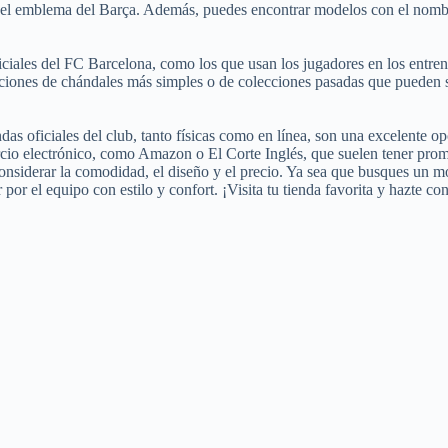
 son el emblema del Barça. Además, puedes encontrar modelos con el nom
iciales del FC Barcelona, como los que usan los jugadores en los entren
iones de chándales más simples o de colecciones pasadas que pueden ser 
ndas oficiales del club, tanto físicas como en línea, son una excelente
cio electrónico, como Amazon o El Corte Inglés, que suelen tener prom
nsiderar la comodidad, el diseño y el precio. Ya sea que busques un mo
or el equipo con estilo y confort. ¡Visita tu tienda favorita y hazte con