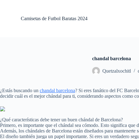
S
a
l
Camisetas de Futbol Baratas 2024
t
a
r
a
l
c
o
chandal barcelona
n
t
Quetzalxochitl
e
n
i
d
¿Estás buscando un
chandal barcelona
? Si eres fanático del FC Barcel
o
decidir cuál es el mejor chándal para ti, considerando aspectos como c
¿Qué características debe tener un buen chándal de Barcelona?
Primero, es importante que el chándal sea cómodo. Esto significa que de
Además, los chándales de Barcelona están diseñados para mantenerte seco
El diseño también juega un papel importante. Si eres un verdadero segu