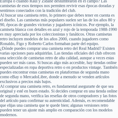
Europa o cuando Raúl y Zidane deslumbraron en el campo? Las
camisetas de esos tiempos nos permiten revivir esas épocas doradas y
sentirnos conectados con la tradición del club.
Al buscar una camiseta retro, lo primero que debes tener en cuenta es
el diseño. Las camisetas más populares suelen ser las de los años 80 y
90, épocas de grandes victorias y jugadores icónicos. Por ejemplo, la
camiseta blanca con detalles en azul y rojo de la temporada 1988-1990
es muy apreciada por los coleccionistas y fanáticos. Otras camisetas
retro incluyen modelos de los años 2000, cuando jugadores como
Ronaldo, Figo y Roberto Carlos formaban parte del equipo.
¿Dónde puedes comprar una camiseta retro del Real Madrid? Existen
varias opciones para adquirirlas. Las tiendas oficiales del club ofrecen
una selección de camisetas retro de alta calidad, aunque a veces estas
pueden ser más caras. Si buscas algo más accesible, hay tiendas online
especializadas en ropa deportiva retro o en productos vintage. También
puedes encontrar estas camisetas en plataformas de segunda mano
como eBay o MercadoLibre, donde a menudo se venden artículos
exclusivos a precios más bajos.
Al comprar una camiseta retro, es fundamental asegurarte de que sea
original y esté en buen estado. Si decides comprar en una tienda online
de segunda mano, verifica las reseñas de otros compradores y las fotos
del artículo para confirmar su autenticidad. Además, es recomendable
que elijas una camiseta que te quede bien; algunas versiones retro
pueden tener un ajuste más amplio en comparación con los modelos
modernos.