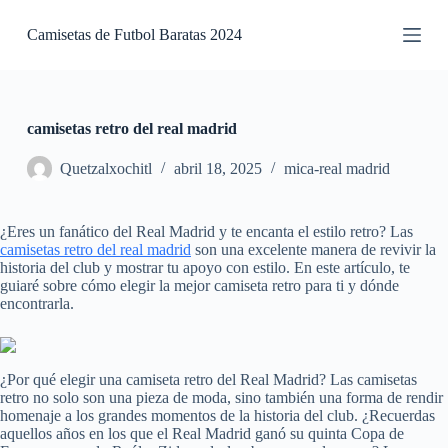
S
Camisetas de Futbol Baratas 2024
a
l
t
a
r
a
camisetas retro del real madrid
l
c
Quetzalxochitl
abril 18, 2025
mica-real madrid
o
n
t
¿Eres un fanático del Real Madrid y te encanta el estilo retro? Las
e
camisetas retro del real madrid
son una excelente manera de revivir la
n
historia del club y mostrar tu apoyo con estilo. En este artículo, te
i
guiaré sobre cómo elegir la mejor camiseta retro para ti y dónde
d
encontrarla.
o
¿Por qué elegir una camiseta retro del Real Madrid? Las camisetas
retro no solo son una pieza de moda, sino también una forma de rendir
homenaje a los grandes momentos de la historia del club. ¿Recuerdas
aquellos años en los que el Real Madrid ganó su quinta Copa de