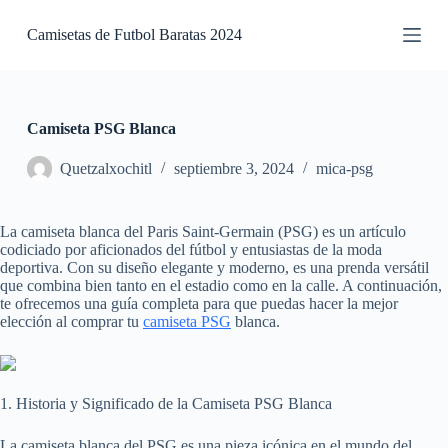
S
Camisetas de Futbol Baratas 2024
a
l
t
a
r
a
Camiseta PSG Blanca
l
c
Quetzalxochitl
septiembre 3, 2024
mica-psg
o
n
t
La camiseta blanca del Paris Saint-Germain (PSG) es un artículo
e
codiciado por aficionados del fútbol y entusiastas de la moda
n
deportiva. Con su diseño elegante y moderno, es una prenda versátil
i
que combina bien tanto en el estadio como en la calle. A continuación,
d
te ofrecemos una guía completa para que puedas hacer la mejor
o
elección al comprar tu
camiseta PSG
blanca.
1. Historia y Significado de la Camiseta PSG Blanca
La camiseta blanca del PSG es una pieza icónica en el mundo del