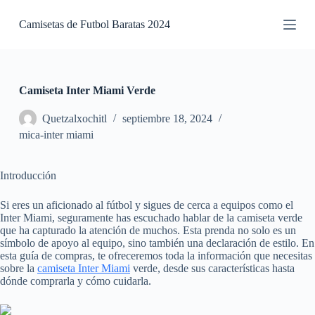
S
Camisetas de Futbol Baratas 2024
a
l
t
a
r
a
Camiseta Inter Miami Verde
l
c
Quetzalxochitl
septiembre 18, 2024
o
mica-inter miami
n
t
e
Introducción
n
i
d
Si eres un aficionado al fútbol y sigues de cerca a equipos como el
o
Inter Miami, seguramente has escuchado hablar de la camiseta verde
que ha capturado la atención de muchos. Esta prenda no solo es un
símbolo de apoyo al equipo, sino también una declaración de estilo. En
esta guía de compras, te ofreceremos toda la información que necesitas
sobre la
camiseta Inter Miami
verde, desde sus características hasta
dónde comprarla y cómo cuidarla.