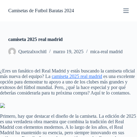
S
Camisetas de Futbol Baratas 2024
a
l
t
a
r
a
camiseta 2025 real madrid
l
c
Quetzalxochitl
marzo 19, 2025
mica-real madrid
o
n
t
¿Eres un fanático del Real Madrid y estás buscando la camiseta oficial
e
más nueva del equipo? La
camiseta 2025 real madrid
es una excelente
n
opción para demostrar tu apoyo a uno de los clubes más grandes y
i
exitosos del fútbol mundial. Pero, ¿qué la hace especial y por qué
d
deberías considerarla para tu próxima compra? Aquí te lo contamos.
o
Primero, hay que destacar el diseño de la camiseta. La edición de 2025
es una verdadera obra maestra que combina la tradición del Real
Madrid con elementos modernos. A lo largo de los años, el Real
Madrid ha mantenido su esencia, pero siempre innovando en sus